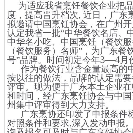
为适应我省烹饪餐饮企业把
,
度，提高晋升档次
近日，广东
拟邀请中国烹饪协会，在广州开
认定我省一批“中华餐饮名店、
中华名小吃、中国烹饪（餐饮服
（餐饮服务）名师”，为广东餐
3—4
号”品牌。时间初定今年
月
作为餐饮行业含金量最高的中
按以往的做法，品牌的认定需要
评审。现为便于广东本土企业在
和时间，经广东烹饪协会与中国
州集中评审得到大力支持。
广东烹协还印发了申报条件
,
对照条件和要求
深入发动申报
询及报名可及时与广东烹饪协会