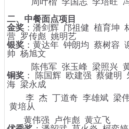
周叶楷
李国志
李培旺
二、中餐面点项目
金奖
：潘剑辉
邝祖健
植育坤
营
罗传彪
姚明艺
银奖
：黄达年
钟朗均
蔡树容
帅
杨旭文
陈伟军
张玉峰
梁照兴
铜奖
：
陈国辉
欧建强
蔡健明
海
梁永成
李
杰
丁道奇
李雄斌
梁
黄培从
黄伟强
卢作彪
黄立飞
优秀奖
：潘韶武
莫火炎
柯奕婷