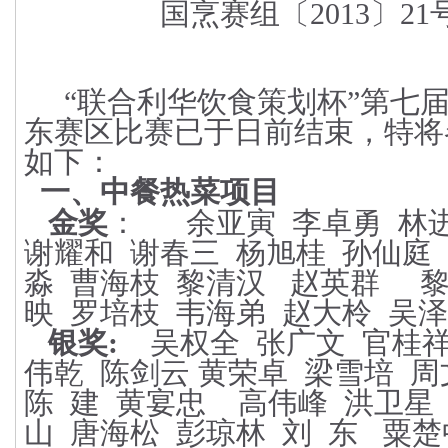
国烹赛组〔
2013
〕
21
“
联合利华饮食策划杯
”
第七
东赛区比赛已于日前结束，特将
如下：
一、中餐热菜项目
金奖
：
余亚寅
李卓勇
林
谢耀和
谢春三
杨旭桂
孙仙庭
淼
曹海枝
黎清汉
赵英群
映
罗培枝
韦海弟
赵大柃
吴泽
银奖:
吴权全
张广文
官桂
伟乾
陈剑云
黄荣卓
梁雪培
周
陈
建
黄宴忠
高伟峰
洪卫星
山
唐海松
彭琼林
刘
东
粟楚