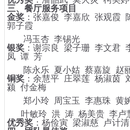
三、餐厅服务项目
金奖
：张嘉俊
李嘉欣
张观霞
郭子霞
冯玉杏
李锡光
银奖
：谢宗良
梁子珊
李文
君
凤
谭
芳
陈永乐
夏小姑
蔡嘉旋
赵
铜奖
：余慧平
庄翠莲
杨淑茵
颍
付金梅
郑小玲
周宝玉
李惠珠
黄
叶敏玲
洪
涛
杨美贵
李卢
优秀奖
：杨俭寅
梁淑慈
卢计清