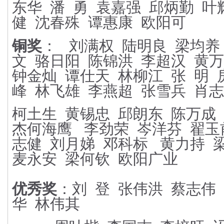
东华
潘
勇
袁嘉强
邱炳勤
叶
健
沈春殊
谭惠康
欧阳可
铜奖
：
刘满权
陆明良
梁均养
文
骆日阳
陈锦洪
李超汉
黄万
钟金灿
谭仕天
林柳江
张
明
峰
林飞雄
李燕超
张雪兵
肖志
柯土生
黄锡忠
邱朗东
陈万成
杰
何海鹰
李劲荣
岑洋芬
翟玉
志健
刘月娣
邓科标
黄力持
麦永安
梁何钦
欧阳广业
优秀奖
：刘
登
张伟洪
蔡志伟
华
林伟其