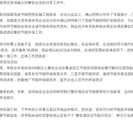
节能理念宣传融入到餐饮企业的日常工作中。
宣传国家高效节能照明实施工程政策，在论坛会议上，佛山照明公司作了专题推介，
港、花都喜立登美食街等企业还分别与佛山照明签订了高效节能照明灯采购意向，为
与深圳节能协会初步达成节能咨询合作意向。我会也与有关机构初步商定在酒店餐饮
推进酒店餐饮节能环保工作。
排与经费上准备不足，很多社会资源没有加以整合，在会场布置、企业组织等方面均
业务实、提升服务”的原则，我会将以此次活动为契机，在省经贸委的具体指导下，把
每一项工作。总体工作思路是：
排宣传活动
，争取在年底前有600家以上餐饮企业在餐桌设立节能宣传牌或在餐厅醒目位置张贴
贯彻落实国家、省里有关节能环保政策文件。三是开展节能培训，邀请节能专家在国
培训讲座，积极推广节能环保新技术，提升从业人员节约环保意识
服务机构、专家、业内知名企业共同研究制订餐饮酒店业节能推荐性行业标准，总结
专业指引。
明实施工程。下半年的工作重点是以市场运作模式，把先进、切实可行的节能技术或
展节能改造，并争取由省经贸委批准认定若干个“餐饮酒店业节能示范点”，树立行业