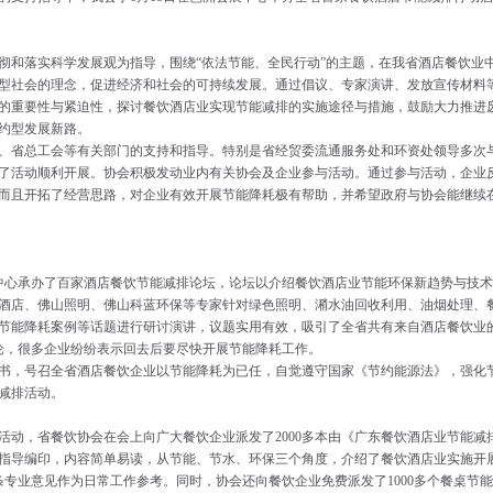
和落实科学发展观为指导，围绕“依法节能、全民行动”的主题，在我省酒店餐饮业
型社会的理念，促进经济和社会的可持续发展。通过倡议、专家演讲、发放宣传材料
的重要性与紧迫性，探讨餐饮酒店业实现节能减排的实施途径与措施，鼓励大力推进
约型发展新路。
、省总工会等有关部门的支持和指导。特别是省经贸委流通服务处和环资处领导多次
了活动顺利开展。协会积极发动业内有关协会及企业参与活动。通过参与活动，企业
而且开拓了经营思路，对企业有效开展节能降耗极有帮助，并希望政府与协会能继续
中心承办了百家酒店餐饮节能减排论坛，论坛以介绍餐饮酒店业节能环保新趋势与技术
酒店、佛山照明、佛山科蓝环保等专家针对绿色照明、潲水油回收利用、油烟处理、
节能降耗案例等话题进行研讨演讲，议题实用有效，吸引了全省共有来自酒店餐饮业
讨论，很多企业纷纷表示回去后要尽快开展节能降耗工作。
书，号召全省酒店餐饮企业以节能降耗为已任，自觉遵守国家《节约能源法》，强化
减排活动。
动，省餐饮协会在会上向广大餐饮企业派发了2000多本由《广东餐饮酒店业节能减
指导编印，内容简单易读，从节能、节水、环保三个角度，介绍了餐饮酒店业实施开
条专业意见作为日常工作参考。同时，协会还向餐饮企业免费派发了1000多个餐桌节