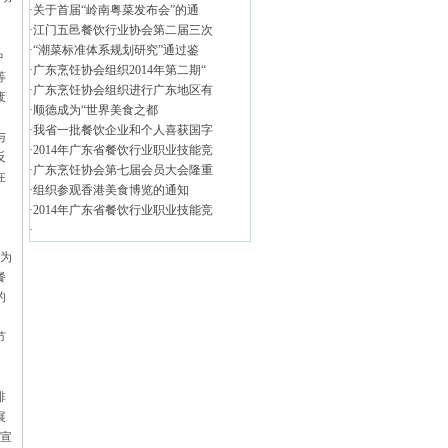
·
关于首届“岭南粤菜发布会”的通
·
江门五邑餐饮行业协会第二届三次
·
“潮菜标准体系规划研究”通过鉴
中
·
广东烹饪协会组织2014年第二期“
等
·
广东烹饪协会组织进行广东地区有
废
·
顺德成为“世界美食之都
·
我省一批餐饮企业和个人喜获国字
与
·
2014年广东省餐饮行业职业技能竞
反
·
广东烹饪协会第七届会员大会隆重
在
·
组织参观香港美食博览的通知
·
2014年广东省餐饮行业职业技能竞
·
为
餐
的
节
排
展
能宣