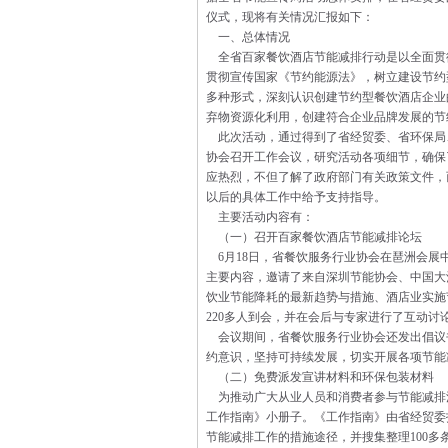
仪式，现将有关情况汇报如下：
一、总体情况
全省百家餐饮酒店节能减排行动是以全面贯彻
贯彻宣传国家《节约能源法》，树立建设节约
多种形式，深刻认识创建节约型餐饮酒店企业
弃物资源化利用，创建符合企业品牌发展的节
此次活动，通过得到了省经贸委、省环保局
协会召开工作会议，研究活动各项细节，确保
应热烈，不但了解了政府部门有关政策文件，
以后的具体工作中给予支持指导。
主要活动内容有：
（一）召开百家餐饮酒店节能减排论坛
6月18日，省餐饮服务行业协会在琶洲会展
主要内容，邀请了来自深圳节能协会、中国大
饮业节能降耗的最新趋势与措施、酒店业实施
220多人到会，并在会后与专家进行了互动
会议期间，省餐饮服务行业协会还发出倡议
约意识，坚持可持续发展，切实开展各项节能
（二）免费派发宣讲材料和环保包装材料
为推动广大从业人员和消费者参与节能减排活
工作指南》小册子。《工作指南》由省经贸委
节能减排工作的措施途径，并搜集整理100多