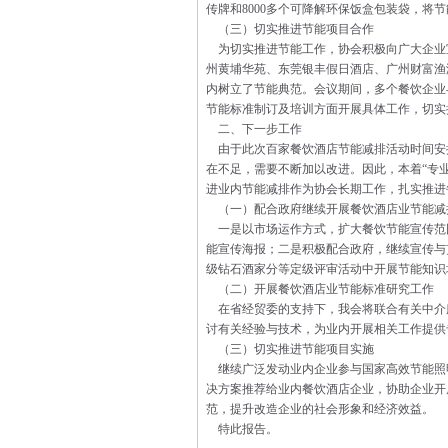
传牌和8000多个可降解环保饭盒包装袋，将
（三）切实推进节能项目合作
为切实推进节能工作，协会积极向广大企业
州黄埔华苑、东莞银丰假日酒店、广州财富渔
内树立了节能典范。会议期间，多个餐饮企业
节能标准制订及培训方面开展具体工作，切实
二、下一步工作
由于此次百家餐饮酒店节能减排活动时间安
在不足，需要不断加以改进。因此，本着“专
进业内节能减排作为协会长期工作，扎实推进
（一）配合政府继续开展餐饮酒店业节能减
一是以市场运作方式，扩大餐饮节能宣传范围
能宣传海报；二是积极配合政府，继续宣传与
级钻石酒家分等定级评审活动中开展节能知识
（二）开展餐饮酒店业节能标准研究工作
在省经贸委的支持下，我会将联合有关中介
讨有关经验与技术，为业内开展相关工作提供
（三）切实推进节能项目实施
继续广泛发动业内企业参与国家高效节能照
决方案推荐给业内餐饮酒店企业，协助企业开
范，提升改造企业的社会形象和经济效益。
特此报告。